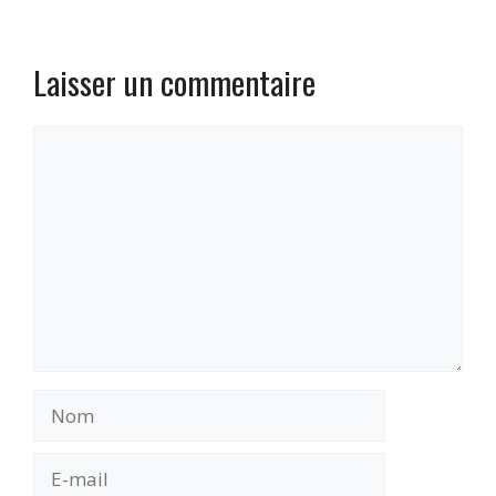
Laisser un commentaire
Commentaire
Nom
E-
mail